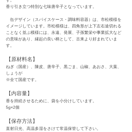
す。
香り引き立つ特別な七味唐辛子となっています。
缶デザイン（スパイスケース・調味料容器）は、市松模様を
イメージしています。市松模様は、四角形が上下左右途切れる
ことなく並ぶ模様には、永遠、発展、子孫繁栄や事業拡大など
の意味があり、縁起の良い柄として、古来より好まれていま
す。
【原材料名】
ねぎ（国産）、陳皮、唐辛子、黒ごま、山椒、あおさ、大葉、
しょうが
※全て国産です。
【内容量】
香を持続させるために、袋を小分けしています。
5g×2個
【保存方法】
直射日光、高温多湿をさけて常温保管して下さい。