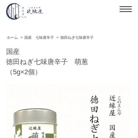
ホーム
>
国産 七味唐辛子
>
徳田ねぎ七味唐辛子
国産
徳田ねぎ七味唐辛子 萌葱
（5g×2個）