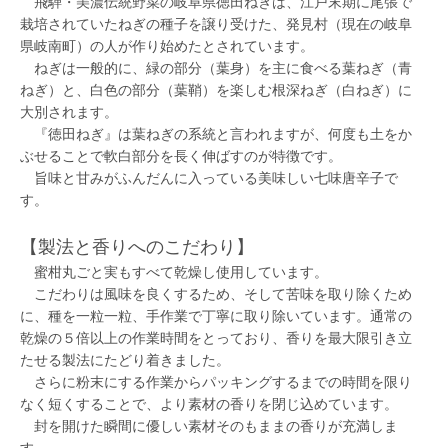
飛騨・美濃伝統野菜の岐阜県徳田ねぎは、江戸末期に尾張で
栽培されていたねぎの種子を譲り受けた、発見村（現在の岐阜
県岐南町）の人が作り始めたとされています。
ねぎは一般的に、緑の部分（葉身）を主に食べる葉ねぎ（青
ねぎ）と、白色の部分（葉鞘）を楽しむ根深ねぎ（白ねぎ）に
大別されます。
『徳田ねぎ』は葉ねぎの系統と言われますが、何度も土をか
ぶせることで軟白部分を長く伸ばすのが特徴です。
旨味と甘みがふんだんに入っている美味しい七味唐辛子で
す。
【製法と香りへのこだわり】
蜜柑丸ごと実もすべて乾燥し使用しています。
こだわりは風味を良くするため、そして苦味を取り除くため
に、種を一粒一粒、手作業で丁寧に取り除いています。通常の
乾燥の５倍以上の作業時間をとっており、香りを最大限引き立
たせる製法にたどり着きました。
さらに粉末にする作業からパッキングするまでの時間を限り
なく短くすることで、より素材の香りを閉じ込めています。
封を開けた瞬間に優しい素材そのもままの香りが充満しま