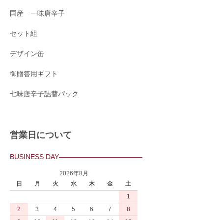
国産 一味唐辛子
セット組
デザイン缶
御贈答用ギフト
七味唐辛子詰替パック
営業日について
BUSINESS DAY
2026年8月
日
月
火
水
木
金
土
1
2
3
4
5
6
7
8