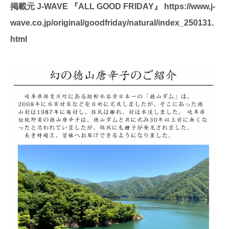
掲載元 J-WAVE 『ALL GOOD FRIDAY』 https://www.j-
wave.co.jp/original/goodfriday/natural/index_250131.
html