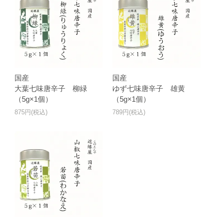
国産
国産
大葉七味唐辛子 柳緑
ゆず七味唐辛子 雄黄
（5g×1個）
（5g×1個）
875円(税込)
789円(税込)