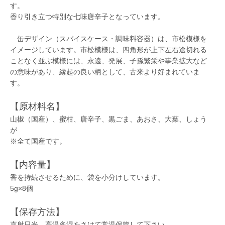
す。
香り引き立つ特別な七味唐辛子となっています。
缶デザイン（スパイスケース・調味料容器）は、市松模様を
イメージしています。市松模様は、四角形が上下左右途切れる
ことなく並ぶ模様には、永遠、発展、子孫繁栄や事業拡大など
の意味があり、縁起の良い柄として、古来より好まれていま
す。
【原材料名】
山椒（国産）、蜜柑、唐辛子、黒ごま、あおさ、大葉、しょう
が
※全て国産です。
【内容量】
香を持続させるために、袋を小分けしています。
5g×8個
【保存方法】
直射日光、高温多湿をさけて常温保管して下さい。