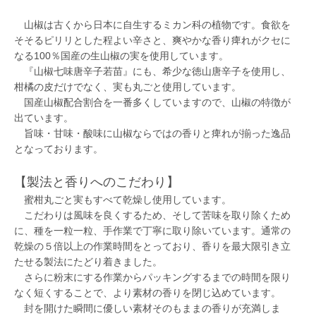
山椒は古くから日本に自生するミカン科の植物です。食欲を
そそるピリリとした程よい辛さと、爽やかな香り痺れがクセに
なる100％国産の生山椒の実を使用しています。
『山椒七味唐辛子若苗』にも、希少な徳山唐辛子を使用し、
柑橘の皮だけでなく、実も丸ごと使用しています。
国産山椒配合割合を一番多くしていますので、山椒の特徴が
出ています。
旨味・甘味・酸味に山椒ならではの香りと痺れが揃った逸品
となっております。
【製法と香りへのこだわり】
蜜柑丸ごと実もすべて乾燥し使用しています。
こだわりは風味を良くするため、そして苦味を取り除くため
に、種を一粒一粒、手作業で丁寧に取り除いています。通常の
乾燥の５倍以上の作業時間をとっており、香りを最大限引き立
たせる製法にたどり着きました。
さらに粉末にする作業からパッキングするまでの時間を限り
なく短くすることで、より素材の香りを閉じ込めています。
封を開けた瞬間に優しい素材そのもままの香りが充満しま