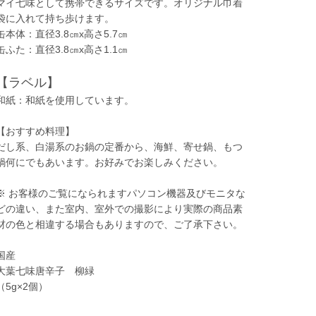
マイ七味として携帯できるサイズです。オリジナル巾着
袋に入れて持ち歩けます。
缶本体：直径3.8㎝x高さ5.7㎝
缶ふた：直径3.8㎝x高さ1.1㎝
【ラベル】
和紙：和紙を使用しています。
【おすすめ料理】
だし系、白湯系のお鍋の定番から、海鮮、寄せ鍋、もつ
鍋何にでもあいます。お好みでお楽しみください。
※ お客様のご覧になられますパソコン機器及びモニタな
どの違い、また室内、室外での撮影により実際の商品素
材の色と相違する場合もありますので、ご了承下さい。
国産
大葉七味唐辛子 柳緑
（5g×2個）