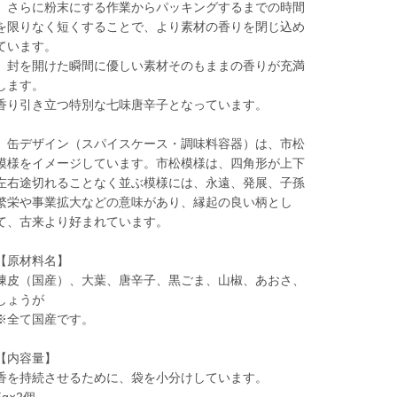
さらに粉末にする作業からパッキングするまでの時間
を限りなく短くすることで、より素材の香りを閉じ込め
ています。
封を開けた瞬間に優しい素材そのもままの香りが充満
します。
香り引き立つ特別な七味唐辛子となっています。
缶デザイン（スパイスケース・調味料容器）は、市松
模様をイメージしています。市松模様は、四角形が上下
左右途切れることなく並ぶ模様には、永遠、発展、子孫
繁栄や事業拡大などの意味があり、縁起の良い柄とし
て、古来より好まれています。
【原材料名】
陳皮（国産）、大葉、唐辛子、黒ごま、山椒、あおさ、
しょうが
※全て国産です。
【内容量】
香を持続させるために、袋を小分けしています。