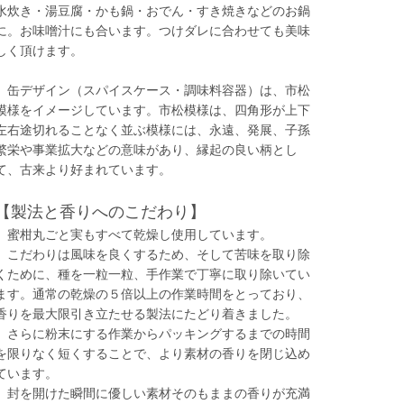
水炊き・湯豆腐・かも鍋・おでん・すき焼きなどのお鍋
に。お味噌汁にも合います。つけダレに合わせても美味
しく頂けます。
缶デザイン（スパイスケース・調味料容器）は、市松
模様をイメージしています。市松模様は、四角形が上下
左右途切れることなく並ぶ模様には、永遠、発展、子孫
繁栄や事業拡大などの意味があり、縁起の良い柄とし
て、古来より好まれています。
【製法と香りへのこだわり】
蜜柑丸ごと実もすべて乾燥し使用しています。
こだわりは風味を良くするため、そして苦味を取り除
くために、種を一粒一粒、手作業で丁寧に取り除いてい
ます。通常の乾燥の５倍以上の作業時間をとっており、
香りを最大限引き立たせる製法にたどり着きました。
さらに粉末にする作業からパッキングするまでの時間
を限りなく短くすることで、より素材の香りを閉じ込め
ています。
封を開けた瞬間に優しい素材そのもままの香りが充満