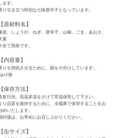
します。
香り引き立つ特別な七味唐辛子となっています。
【原材料名】
陳皮、しょうが、ねぎ、唐辛子、山椒、ごま、あおさ、
大葉
※全て国産です。
【内容量】
香りを持続させるために、袋を小分けしています。
5g×1個
【保存方法】
直射日光、高温多湿をさけて常温保管して下さい。
より品質を維持するために、冷蔵庫で保管することをお
勧めいたします。
開封後は、お早めにお召し上がりください。
【缶サイズ】