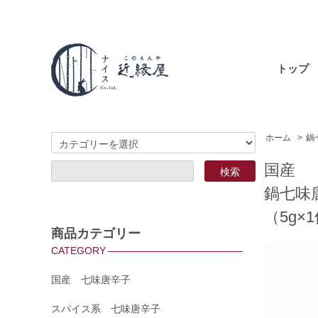
トップ
ホーム
>
鍋
国産
鍋七味
（5g×
商品カテゴリー
CATEGORY
国産 七味唐辛子
スパイス系 七味唐辛子