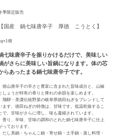
冬季限定販売
【国産 鍋七味唐辛子 厚徳 こうとく】
5g×1個
鍋七味唐辛子を振りかけるだけで、美味しい
鍋がさらに美味しい旨鍋になります。体の芯
からあったまる鍋七味唐辛子です。
徳山唐辛子の辛さと豊富に含まれた旨味成分と、山椒
としょうが特有の香りと痺れの余韻を楽しめます。
飛騨・美濃伝統野菜の岐阜県徳田ねぎをブレンドして
います。徳田ねぎの特徴は、甘味です。低温乾燥するこ
とで、甘味がさらに増し、味も凝縮されています。
香り、辛味、甘味の調和のとれた鍋七味唐辛子に仕上
がっております。
だし系鍋・ちゃんこ鍋・寄せ鍋・土手鍋・蒸し料理・