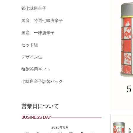
鍋七味唐辛子
国産 特選七味唐辛子
国産 一味唐辛子
セット組
デザイン缶
御贈答用ギフト
七味唐辛子詰替パック
営業日について
BUSINESS DAY
2026年8月