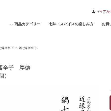
マイアカ
商品カテゴリー
七味・スパイスの楽しみ方
お買
七味唐辛子
>
鍋七味唐辛子
唐辛子 厚徳
1個）