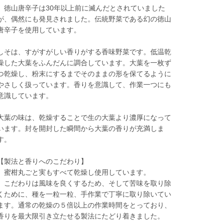
徳山唐辛子は30年以上前に滅んだとされていました
が、偶然にも発見されました。伝統野菜である幻の徳山
唐辛子を使用しています。
しそは、すがすがしい香りがする香味野菜です。低温乾
燥した大葉をふんだんに調合しています。大葉を一枚ず
つ乾燥し、粉末にするまでそのままの形を保てるように
やさしく扱っています。香りを意識して、作業一つにも
意識しています。
大葉の味は、乾燥することで生の大葉より濃厚になって
います。封を開封した瞬間から大葉の香りが充満しま
す。
【製法と香りへのこだわり】
蜜柑丸ごと実もすべて乾燥し使用しています。
こだわりは風味を良くするため、そして苦味を取り除
くために、種を一粒一粒、手作業で丁寧に取り除いてい
ます。通常の乾燥の５倍以上の作業時間をとっており、
香りを最大限引き立たせる製法にたどり着きました。