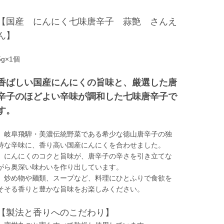
【国産 にんにく七味唐辛子 蒜艶 さんえ
ん】
5g×1個
香ばしい国産にんにくの旨味と、厳選した唐
辛子のほどよい辛味が調和した七味唐辛子で
す。
岐阜飛騨・美濃伝統野菜である希少な徳山唐辛子の独
特な辛味に、香り高い国産にんにくを合わせました。
にんにくのコクと旨味が、唐辛子の辛さを引き立てな
がら奥深い味わいを作り出しています。
炒め物や麺類、スープなど、料理にひとふりで食欲を
そそる香りと豊かな旨味をお楽しみください。
【製法と香りへのこだわり】