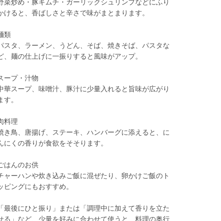
野菜炒め・豚キムチ・ガーリックシュリンプなどにふり
かけると、香ばしさと辛さで味がまとまります。
麺類
パスタ、ラーメン、うどん、そば、焼きそば、パスタな
ど、麺の仕上げに一振りすると風味がアップ。
スープ・汁物
中華スープ、味噌汁、豚汁に少量入れると旨味が広がり
ます。
肉料理
焼き鳥、唐揚げ、ステーキ、ハンバーグに添えると、に
んにくの香りが食欲をそそります。
ごはんのお供
チャーハンや炊き込みご飯に混ぜたり、卵かけご飯のト
ッピングにもおすすめ。
「最後にひと振り」または「調理中に加えて香りを立た
せる」など、少量を好みに合わせて使うと、料理の奥行