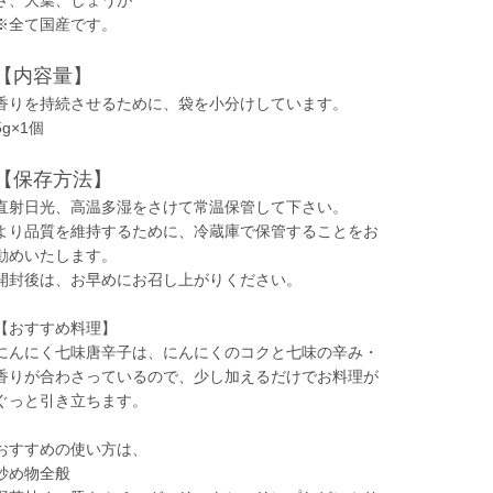
さ、大葉、しょうが
※全て国産です。
【内容量】
香りを持続させるために、袋を小分けしています。
5g×1個
【保存方法】
直射日光、高温多湿をさけて常温保管して下さい。
より品質を維持するために、冷蔵庫で保管することをお
勧めいたします。
開封後は、お早めにお召し上がりください。
【おすすめ料理】
にんにく七味唐辛子は、にんにくのコクと七味の辛み・
香りが合わさっているので、少し加えるだけでお料理が
ぐっと引き立ちます。
おすすめの使い方は、
炒め物全般