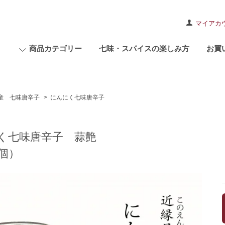
マイアカ
商品カテゴリー
七味・スパイスの楽しみ方
お買
産 七味唐辛子
>
にんにく七味唐辛子
く七味唐辛子 蒜艶
1個）