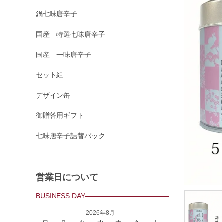
鍋七味唐辛子
国産 特選七味唐辛子
国産 一味唐辛子
セット組
デザイン缶
御贈答用ギフト
七味唐辛子詰替パック
営業日について
BUSINESS DAY
2026年8月