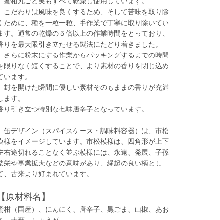
蜜柑丸ごと実もすべて乾燥し使用しています。
こだわりは風味を良くするため、そして苦味を取り除
くために、種を一粒一粒、手作業で丁寧に取り除いてい
ます。通常の乾燥の５倍以上の作業時間をとっており、
香りを最大限引き立たせる製法にたどり着きました。
さらに粉末にする作業からパッキングするまでの時間
を限りなく短くすることで、より素材の香りを閉じ込め
ています。
封を開けた瞬間に優しい素材そのもままの香りが充満
します。
香り引き立つ特別な七味唐辛子となっています。
缶デザイン（スパイスケース・調味料容器）は、市松
模様をイメージしています。市松模様は、四角形が上下
左右途切れることなく並ぶ模様には、永遠、発展、子孫
繁栄や事業拡大などの意味があり、縁起の良い柄とし
て、古来より好まれています。
【原材料名】
蜜柑（国産）、にんにく、唐辛子、黒ごま、山椒、あお