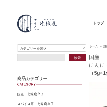
トップ
ホーム
>
国
国産
にんに
（5g×
商品カテゴリー
CATEGORY
国産 七味唐辛子
スパイス系 七味唐辛子