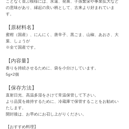
ことなく並ぶ模様には、永遠、発展、子孫繁栄や事業拡大など
の意味があり、縁起の良い柄として、古来より好まれていま
す。
【原材料名】
蜜柑（国産）、にんにく、唐辛子、黒ごま、山椒、あおさ、大
葉、しょうが
※全て国産です。
【内容量】
香りを持続させるために、袋を小分けしています。
5g×2個
【保存方法】
直射日光、高温多湿をさけて常温保管して下さい。
より品質を維持するために、冷蔵庫で保管することをお勧めい
たします。
開封後は、お早めにお召し上がりください。
【おすすめ料理】