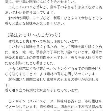
味に、香り高い国産にんにくを合わせました。
にんにくのコクと旨味が、唐辛子の辛さを引き立てながら奥
深い味わいを作り出しています。
炒め物や麺類、スープなど、料理にひとふりで食欲をそそる
香りと豊かな旨味をお楽しみください。
【製法と香りへのこだわり】
蜜柑丸ごと実もすべて乾燥し使用しています。
こだわりは風味を良くするため、そして苦味を取り除くため
に、種を一粒一粒、手作業で丁寧に取り除いています。通常の
乾燥の５倍以上の作業時間をとっており、香りを最大限引き立
たせる製法にたどり着きました。
さらに粉末にする作業からパッキングするまでの時間を限り
なく短くすることで、より素材の香りを閉じ込めています。
封を開けた瞬間に優しい素材そのもままの香りが充満しま
す。
香り引き立つ特別な七味唐辛子となっています。
缶デザイン（スパイスケース・調味料容器）は、市松模様を
イメージしています。市松模様は、四角形が上下左右途切れる