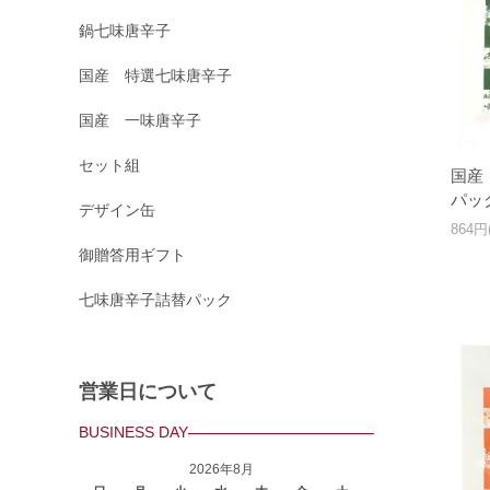
鍋七味唐辛子
国産 特選七味唐辛子
国産 一味唐辛子
セット組
国産
パッ
デザイン缶
864円
御贈答用ギフト
七味唐辛子詰替パック
営業日について
BUSINESS DAY
2026年8月