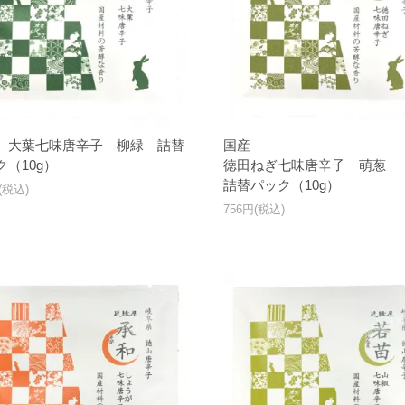
 大葉七味唐辛子 柳緑 詰替
国産
ク（10g）
徳田ねぎ七味唐辛子 萌葱
詰替パック（10g）
(税込)
756円(税込)