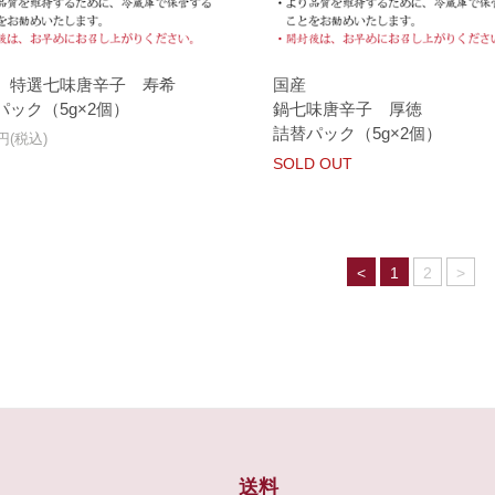
 特選七味唐辛子 寿希
国産
パック（5g×2個）
鍋七味唐辛子 厚徳
詰替パック（5g×2個）
0円(税込)
SOLD OUT
<
1
2
>
送料