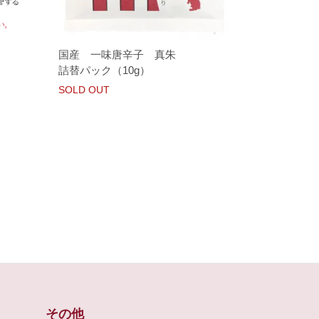
国産 一味唐辛子 真朱
詰替パック（10g）
SOLD OUT
その他