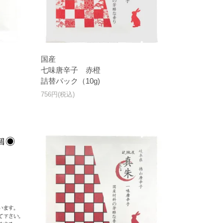
国産
七味唐辛子 赤橙
詰替パック（10g)
756円(税込)