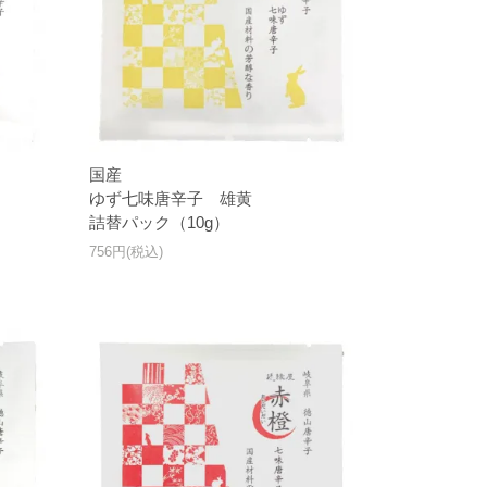
国産
ゆず七味唐辛子 雄黄
詰替パック（10g）
756円(税込)