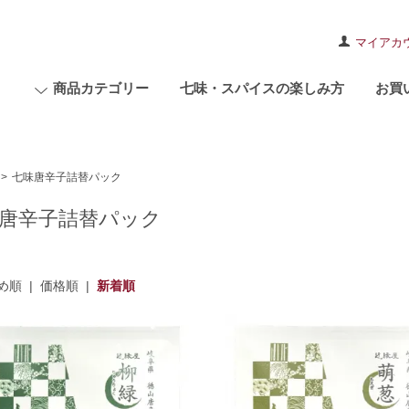
マイアカ
商品カテゴリー
七味・スパイスの楽しみ方
お買
>
七味唐辛子詰替パック
唐辛子詰替パック
め順
|
価格順
|
新着順