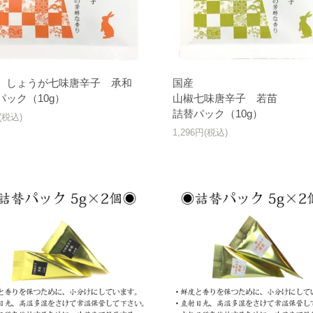
 しょうが七味唐辛子 承和
国産
パック（10g）
山椒七味唐辛子 若苗
詰替パック（10g）
(税込)
1,296円(税込)